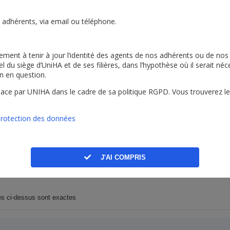
caments
Ressources Humaines & Prestations Intellectuelles
 adhérents, via email ou téléphone.
ices
Transports
ement à tenir à jour l’identité des agents de nos adhérents ou de nos 
 du siège d’UniHA et de ses filières, dans l’hypothèse où il serait né
on en question.
lace par UNIHA dans le cadre de sa politique RGPD. Vous trouverez le d
NIHA
protection des données
J'AI COMPRIS
ies ci-dessus sont exactes