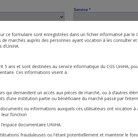
Service *
 sur ce formulaire sont enregistrées dans un fichier informatisé par l
s de marchés auprès des personnes ayant vocation à les consulter et 
s d’UniHA.
t 5 ans et sont destinées au service informatique du CGS UniHA, pou
taire. Ces informations visent à :
ateurs qui demandent un accès aux pièces de marché, ou à d’autres élé
tez-vous recevoir ?
s d’une institution partie ou bénéficiaire du marché passé par l’inter
es documents ou informations auxquels ces utilisateurs ont vocation à
Bureau & Bureautique
Consommables & Equipements des Unités 
e leur fonction
de l’espace documentaire UNIHA.
Dispositifs Médicaux
Energie
Hygiène & Protection du C
’utilisations frauduleuses ou l'étant potentiellement et maintenir le fo