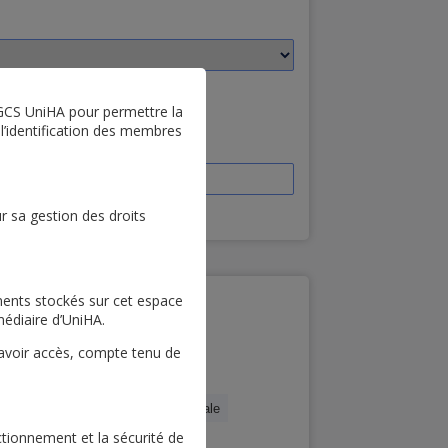
e GCS UniHA pour permettre la
l’identification des membres
r sa gestion des droits
ments stockés sur cet espace
médiaire d’UniHA.
 avoir accès, compte tenu de
de Soins
orps
Ingénierie Biomédicale
nctionnement et la sécurité de