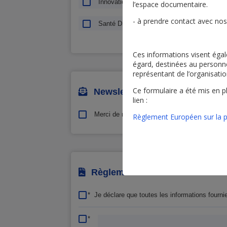
Innovation et Achat Durable
Médi
l’espace documentaire.
- à prendre contact avec nos
Santé Digitale et Numérique
Serv
Ces informations visent égal
égard, destinées au personnel
représentant de l’organisati
Ce formulaire a été mis en p
Newsletter
lien :
Merci de m'adresser la lettre d'information U
Règlement Européen sur la 
Règlementation RGPD
*
Je déclare que toutes les informations fourn
*