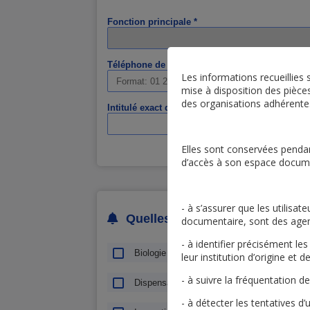
Fonction principale *
Téléphone de contact *
Les informations recueillies
mise à disposition des pièce
des organisations adhérente
Intitulé exact de votre poste
Elles sont conservées pendan
d’accès à son espace documen
- à s’assurer que les utilis
Quelles communications souhai
documentaire, sont des agent
- à identifier précisément l
Biologie
Blanchisserie
leur institution d’origine et d
- à suivre la fréquentation 
Dispensation Produits de Santé
- à détecter les tentatives d